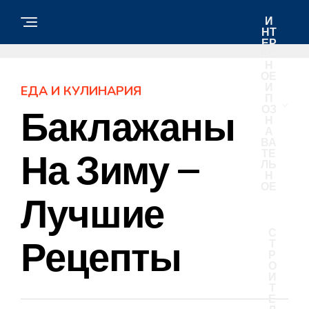
И
НТ
ЕР
ЕС
Н
ОЕ
И
ЕДА И КУЛИНАРИЯ
П
ОЗ
Баклажаны
Н
А
ВА
ТЕ
На Зиму —
ЛЬ
Н
ОЕ
Лучшие
С
Рецепты
Т
Р
О
И
Т
Е