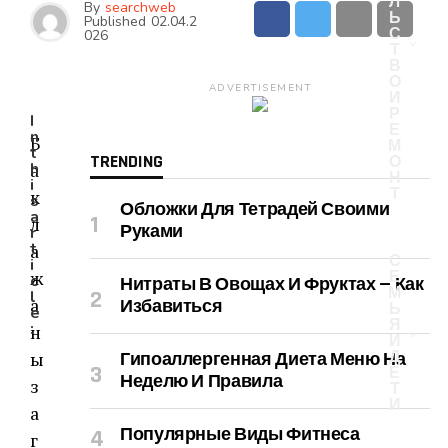
Л
By
searchweb
Ь
Published
02.04.2
С
026
Т
В
О
ADVERTISEMENT
И
Р
I
Е
n
Б
М
t
TRENDING
О
а
h
Н
i
Т
к
s
Обложки Для Тетрадей Своими
a
л
Руками
r
t
а
С
i
ж
Е
c
Нитраты В Овощах И Фруктах — Как
М
l
а
Избавиться
Ь
e
Я
:
н
И
ы
Д
Гипоаллергенная Диета Меню На
Е
Неделю И Правила
з
Т
И
а
Популярные Виды Фитнеса
г