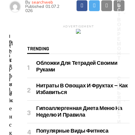
Л
By
searchweb
Ь
Published
01.07.2
С
026
Т
В
О
ADVERTISEMENT
И
Р
I
Е
n
И
М
t
TRENDING
О
с
h
Н
i
Т
т
s
Обложки Для Тетрадей Своими
a
о
Руками
r
t
р
С
i
и
Е
c
Нитраты В Овощах И Фруктах — Как
М
l
и
Избавиться
Ь
e
Я
:
ж
И
е
Д
Гипоаллергенная Диета Меню На
Е
Неделю И Правила
н
Т
И
с
Популярные Виды Фитнеса
к