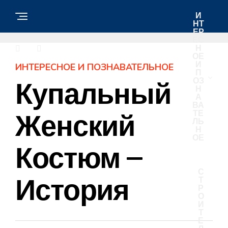
И
НТ
ЕР
ЕС
Н
ОЕ
И
ИНТЕРЕСНОЕ И ПОЗНАВАТЕЛЬНОЕ
П
ОЗ
Купальный
Н
А
ВА
ТЕ
Женский
ЛЬ
Н
ОЕ
Костюм —
С
История
Т
Р
О
И
Т
Е