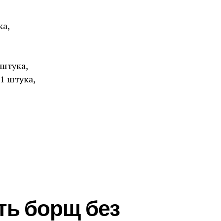
ка,
 штука,
1 штука,
ть борщ без