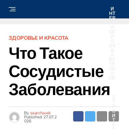
И
НТ
ЕР
ЕС
Н
ОЕ
И
ЗДОРОВЬЕ И КРАСОТА
П
ОЗ
Что Такое
Н
А
ВА
ТЕ
Сосудистые
ЛЬ
Н
ОЕ
Заболевания
С
Т
Р
О
By
searchweb
И
Published
27.07.2
Т
026
Е