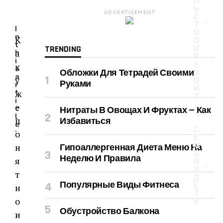
Л
Ь
ADVERTISEMENT
С
Т
I
В
n
К
О
t
TRENDING
И
а
h
Р
i
Е
к
s
Обложки Для Тетрадей Своими
М
a
у
О
Руками
r
Н
t
ж
Т
i
е
c
Нитраты В Овощах И Фруктах — Как
l
п
Избавиться
e
С
:
о
Е
М
н
Гипоаллергенная Диета Меню На
Ь
Неделю И Правила
я
Я
И
т
Д
Популярные Виды Фитнеса
Е
н
Т
о
И
Обустройство Балкона
и