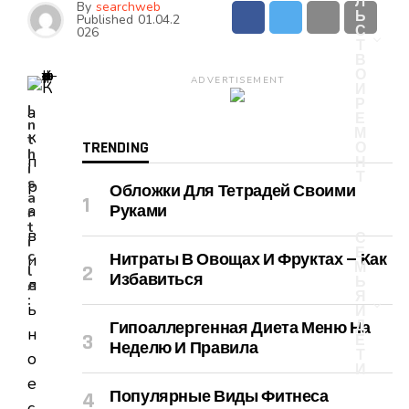
Л
By
searchweb
Ь
Published
01.04.2
С
026
Т
В
О
ADVERTISEMENT
И
Р
I
Е
n
М
t
TRENDING
О
h
Н
i
Т
s
Обложки Для Тетрадей Своими
a
Руками
r
t
С
i
Е
c
Нитраты В Овощах И Фруктах — Как
М
l
Избавиться
Ь
e
Я
:
И
Д
Гипоаллергенная Диета Меню На
Е
Неделю И Правила
Т
И
Популярные Виды Фитнеса