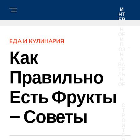
И
НТ
ЕР
ЕС
Н
ОЕ
И
ЕДА И КУЛИНАРИЯ
П
ОЗ
Как
Н
А
ВА
ТЕ
Правильно
ЛЬ
Н
ОЕ
Есть Фрукты
С
— Советы
Т
Р
О
И
Т
Е