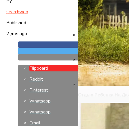
By
searchweb
Published
2 дня ago
Чукчи И Их Предки
Flipboard
Ремонт Квартир Под 
Reddit
Pinterest
Отдых Ребенка На Да
Whatsapp
Whatsapp
Email