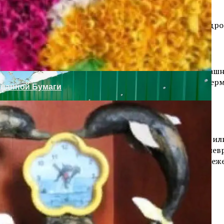
рия Возникновения
ицины, которые избавляют от климактерического синдро
Из Бревна
астойку боярышника, но лучше приготовить её в домашни
таканом крепкой водки или медицинским спиртом. Герме
ованной Бумаги
начают настой и отвар в пропорции 1:10 сухих цветков и
ющее действие. А также нормализует функционально-невр
етения растения. 1 столовую ложку цветков и листьев еже
ной Калины
гия — Секретные Знания Предков
сной калины который обладает таким действиями;