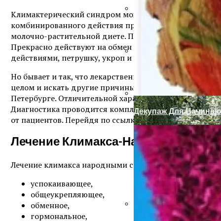
Климактерический синдром может длиться годами и 
комбинированного действия препаратов растительно
Купальный Женский 
молочно-растительной диете. Поваренная соль должна
Прекрасно действуют на обмен веществ свекольный, 
действиями, петрушку, укроп и сельдерей. Включайте 
Дренаж Участка
Но бывает и так, что лекарственные препараты и наро
целом и искать другие причины недомоганий. Отличн
Петербурге. Отличительной характеристикой данного ц
Диагностика проводится комплексно и на её основе ра
Декупаж Для Начина
от пациентов. Перейдя по ссылке можно посмотреть 
Лечение Климакса-Народные Сред
Лечение климакса народными средствами нужно подби
успокаивающее,
общеукрепляющее,
обменное,
гормональное,