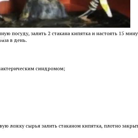
 Из Профнастила
е ощущения.
ую посуду, залить 2 стакана кипятка и настоять 15 мину
на
аза в день.
имактерическим синдромом;
ую ложку сырья залить стаканом кипятка, плотно закрыть