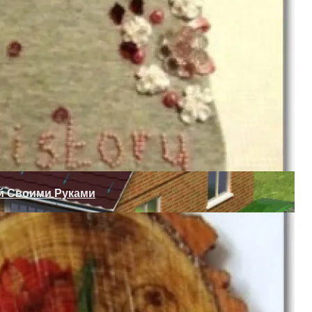
 В СССР
 Кухне?
й Своими Руками