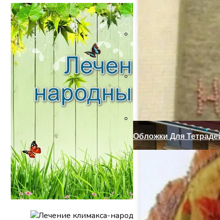
Мобильный Телефон
Нужен Ли Блендер На
Обложки Для Тетраде