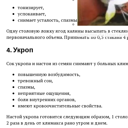
тонизирует,
Металлический Забор
успокаивает,
снимает усталость, спазмы сосудов и неприятны
Одну столовую ложку ягод калины высыпать в стеклянн
Поделки Из Пластили
первоначального объема. Принимать по 0,5 стакана 4 р
4. Укроп
Сок укропа и настои из семян снимают у больных кл
повышенную возбудимость,
тревожный сон,
спазмы,
неприятные ощущения,
боли внутренних органов,
имеют кровоочистительные свойства.
Настой укропа готовится следующим образом, 1 столов
2 раза в день от климакса рано утром и днем.