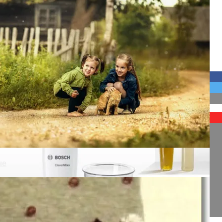
Ключ В Москве И Области
че