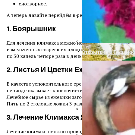
Женские Платья Исто
снотворное.
А теперь давайте перейдём в рецептам народной мед
Строительство Бани 
1. Боярышник
Для лечения климакса можно использовать аптечную н
измельченных созревших плодов боярышника залить с
Открытки Из Гофрир
по 30 капель четыре раза в день.
2. Листья И Цветки Ежевики
В качестве успокоительного средства от климакса наз
периоде оказывает кровоочистительное и обезболива
Лечебное сырье из ежевики заготавливают во время цв
Пить по 2 столовые ложки 3 раза в день.
3. Лечение Климакса Ягодами Крас
Древнеегипетская Ма
Лечение климакса можно проводить настоем ягод кра