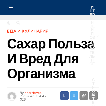
И
НТ
ЕР
ЕС
Н
ОЕ
И
ЕДА И КУЛИНАРИЯ
П
ОЗ
Сахар Польза
Н
А
ВА
ТЕ
И Вред Для
ЛЬ
Н
ОЕ
Организма
С
Т
Р
О
By
searchweb
И
Published
15.04.2
Т
026
Е