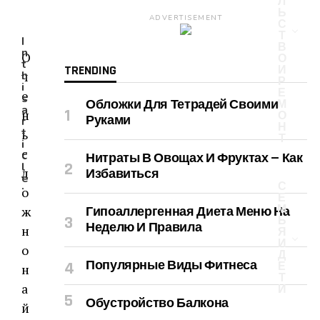
Л
Ь
ADVERTISEMENT
С
Т
I
В
n
О
О
t
TRENDING
И
ч
h
Р
i
Е
е
s
Обложки Для Тетрадей Своими
М
a
н
О
Руками
r
Н
t
ь
Т
i
с
c
Нитраты В Овощах И Фруктах — Как
l
л
Избавиться
e
С
:
о
Е
М
ж
Гипоаллергенная Диета Меню На
Ь
Неделю И Правила
н
Я
И
о
Д
Популярные Виды Фитнеса
Е
н
Т
а
И
Обустройство Балкона
й