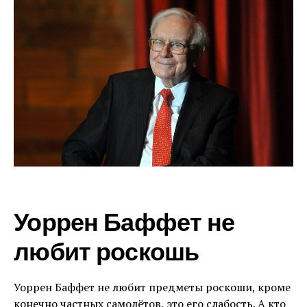
Уоррен Баффет не
любит роскошь
Уоррен Баффет не любит предметы роскоши, кроме
конечно частных самолётов, это его слабость. А кто