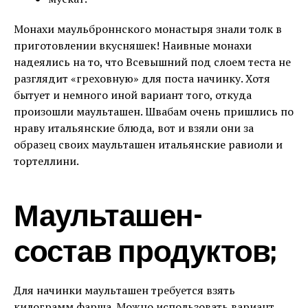
Монахи маульброннского монастыря знали толк в
приготовлении вкусняшек! Наивные монахи
надеялись на то, что Всевышний под слоем теста не
разглядит «греховную» для поста начинку. Хотя
бытует и немного иной вариант того, откуда
произошли маульташен. Швабам очень пришлись по
нраву итальянские блюда, вот и взяли они за
образец своих маульташен итальянские равиоли и
тортеллини.
Маульташен-
состав продуктов;
Для начинки маульташен требуется взять
килограмм фарша. Можно использовать вариант,