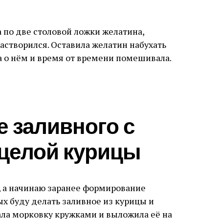
 по две столовой ложки желатина,
астворился. Оставила желатин набухать
а о нём и время от времени помешивала.
 заливного с
 целой курицы
о, а начинаю заранее формирование
ых буду делать заливное из курицы и
ала морковку кружками и выложила её на