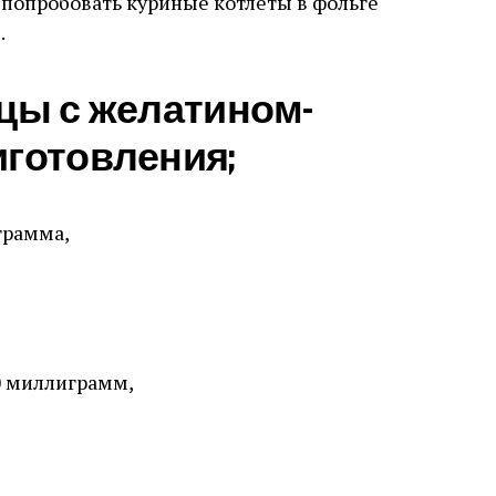
попробовать куриные котлеты в фольге
.
цы с желатином-
иготовления;
грамма,
0 миллиграмм,