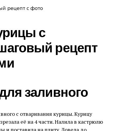
урицы с
шаговый рецепт
ми
для заливного
ивного с отваривания курицы. Курицу
резала её на 4 части. Налила в кастрюлю
ы и поставила на плиту. Довела до