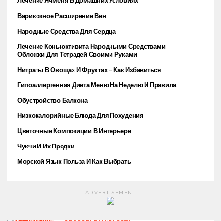
Лечение Ячменя В Домашних Условиях
Варикозное Расширение Вен
Народные Средства Для Сердца
Лечение Коньюктивита Народными Средствами
Обложки Для Тетрадей Своими Руками
Нитраты В Овощах И Фруктах — Как Избавиться
Гипоаллергенная Диета Меню На Неделю И Правила
Обустройство Балкона
Низкокалорийные Блюда Для Похудения
Цветочные Композиции В Интерьере
Чукчи И Их Предки
Морской Язык Польза И Как Выбрать
ADVERTISEMENT